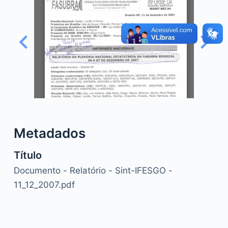
o
Metadados
Título
Documento - Relatório - Sint-IFESGO -
11_12_2007.pdf