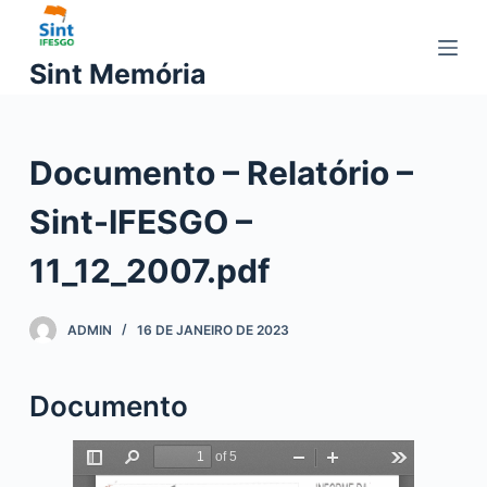
P
u
Sint Memória
l
a
r
Documento – Relatório –
p
a
Sint-IFESGO –
r
a
11_12_2007.pdf
o
c
ADMIN
16 DE JANEIRO DE 2023
o
n
t
Documento
e
ú
d