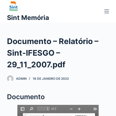
P
u
Sint Memória
l
a
r
Documento – Relatório –
p
a
Sint-IFESGO –
r
a
29_11_2007.pdf
o
c
ADMIN
16 DE JANEIRO DE 2023
o
n
t
Documento
e
ú
d