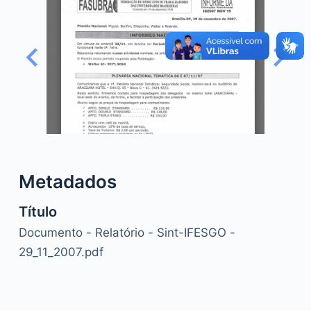
o
Metadados
Título
Documento - Relatório - Sint-IFESGO -
29_11_2007.pdf