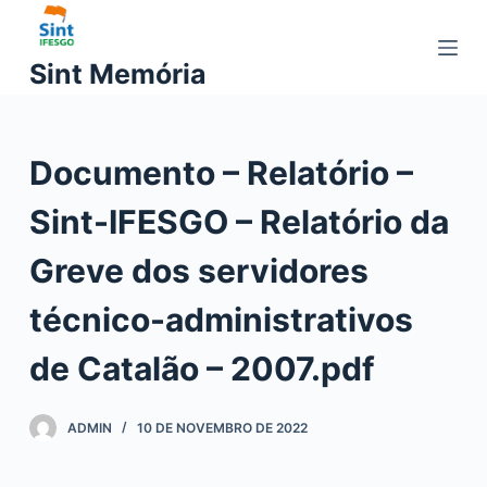
P
u
Sint Memória
l
a
r
Documento – Relatório –
p
a
Sint-IFESGO – Relatório da
r
a
Greve dos servidores
o
c
técnico-administrativos
o
de Catalão – 2007.pdf
n
t
e
ADMIN
10 DE NOVEMBRO DE 2022
ú
d