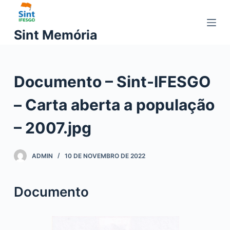
P
u
Sint Memória
l
a
r
Documento – Sint-IFESGO
p
a
– Carta aberta a população
r
a
– 2007.jpg
o
c
ADMIN
10 DE NOVEMBRO DE 2022
o
n
t
Documento
e
ú
d