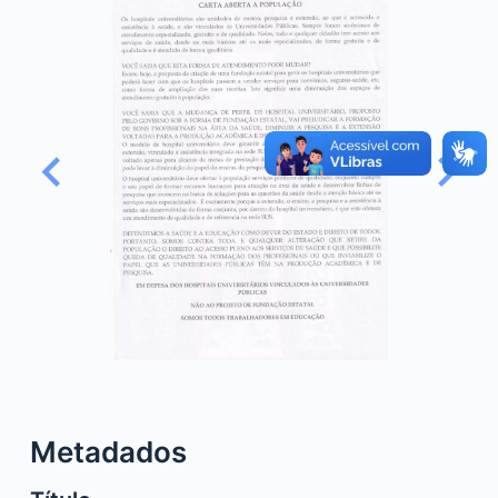
o
Metadados