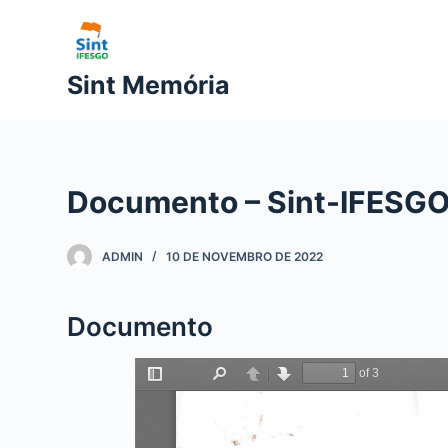
P
u
l
Sint Memória
a
r
p
a
Documento – Sint-IFESGO 
r
a
o
ADMIN
10 DE NOVEMBRO DE 2022
c
o
Documento
n
t
e
ú
d