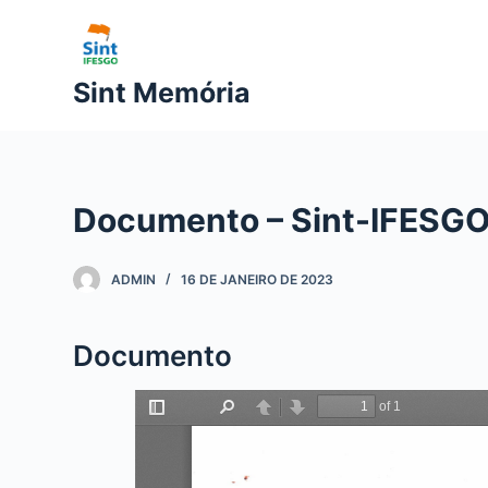
P
u
l
Sint Memória
a
r
p
a
Documento – Sint-IFESGO 
r
a
o
ADMIN
16 DE JANEIRO DE 2023
c
o
Documento
n
t
e
ú
d