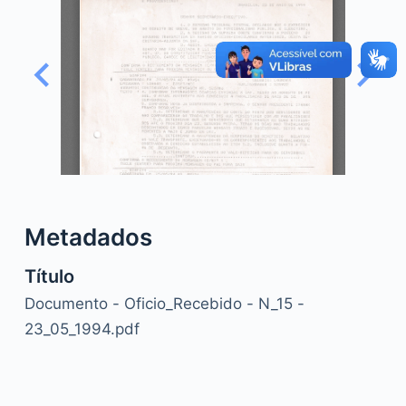
o
Metadados
Título
Documento - Oficio_Recebido - N_15 -
23_05_1994.pdf