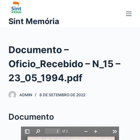
P
u
Sint Memória
l
a
r
Documento –
p
a
Oficio_Recebido – N_15 –
r
a
23_05_1994.pdf
o
c
ADMIN
8 DE SETEMBRO DE 2022
o
n
t
Documento
e
ú
d