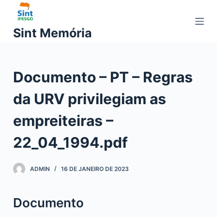
P
u
Sint Memória
l
a
r
Documento – PT – Regras
p
a
da URV privilegiam as
r
a
empreiteiras –
o
c
22_04_1994.pdf
o
n
ADMIN
16 DE JANEIRO DE 2023
t
e
ú
Documento
d