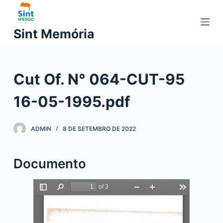
P
u
Sint Memória
l
a
r
Cut Of. N° 064-CUT-95
p
a
16-05-1995.pdf
r
a
o
ADMIN
8 DE SETEMBRO DE 2022
c
o
Documento
n
t
e
ú
d