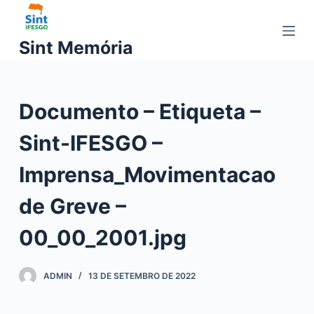
P
u
Sint Memória
l
a
r
Documento – Etiqueta –
p
a
Sint-IFESGO –
r
a
Imprensa_Movimentacao
o
c
de Greve –
o
00_00_2001.jpg
n
t
e
ADMIN
13 DE SETEMBRO DE 2022
ú
d