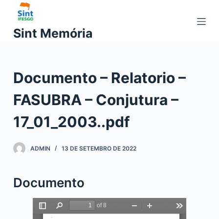
P
u
Sint Memória
l
a
r
Documento – Relatorio –
p
a
FASUBRA – Conjutura –
r
a
17_01_2003..pdf
o
c
ADMIN
13 DE SETEMBRO DE 2022
o
n
t
Documento
e
ú
d