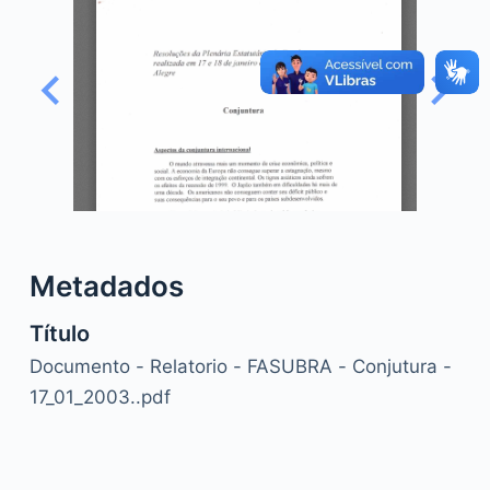
o
Metadados
Título
Documento - Relatorio - FASUBRA - Conjutura -
17_01_2003..pdf