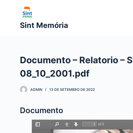
P
u
l
Sint Memória
a
r
p
a
Documento – Relatorio – 
r
a
08_10_2001.pdf
o
c
ADMIN
13 DE SETEMBRO DE 2022
o
n
t
Documento
e
ú
d