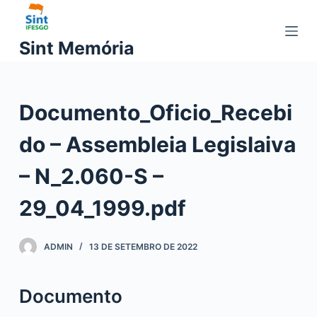
P
u
Sint Memória
l
a
r
Documento_Oficio_Recebi
p
a
do – Assembleia Legislaiva
r
a
– N_2.060-S –
o
c
29_04_1999.pdf
o
n
ADMIN
13 DE SETEMBRO DE 2022
t
e
ú
Documento
d