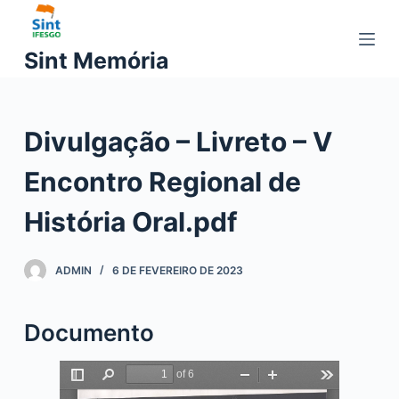
P
u
Sint Memória
l
a
r
Divulgação – Livreto – V
p
a
Encontro Regional de
r
a
História Oral.pdf
o
c
ADMIN
6 DE FEVEREIRO DE 2023
o
n
t
Documento
e
ú
d