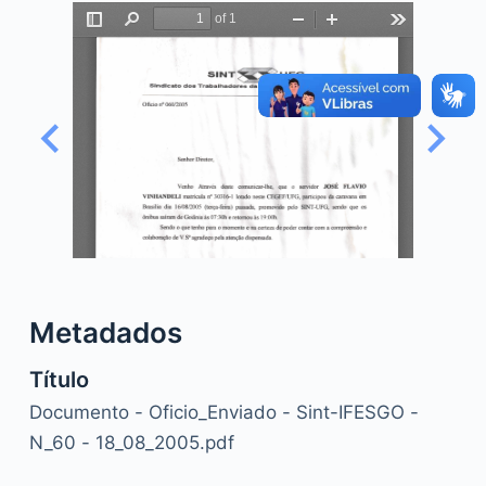
o
Metadados
Título
Documento - Oficio_Enviado - Sint-IFESGO -
N_60 - 18_08_2005.pdf