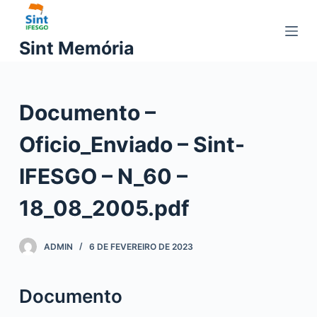
P
u
Sint Memória
l
a
r
Documento –
p
a
Oficio_Enviado – Sint-
r
a
IFESGO – N_60 –
o
c
18_08_2005.pdf
o
n
ADMIN
6 DE FEVEREIRO DE 2023
t
e
ú
Documento
d