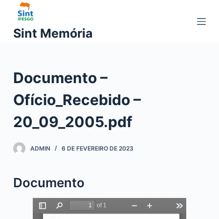
P
u
Sint Memória
l
a
r
Documento –
p
a
Ofício_Recebido –
r
a
20_09_2005.pdf
o
c
ADMIN
6 DE FEVEREIRO DE 2023
o
n
t
Documento
e
ú
d