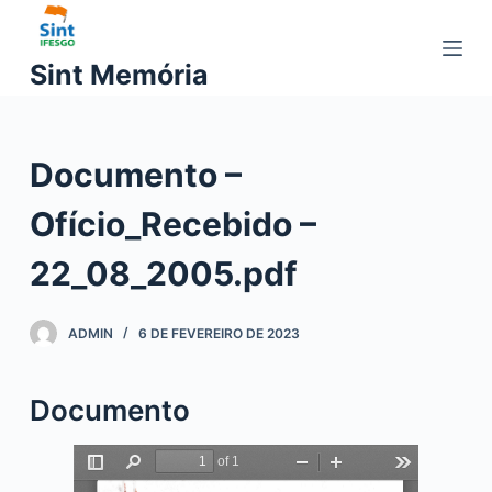
P
u
Sint Memória
l
a
r
Documento –
p
a
Ofício_Recebido –
r
a
22_08_2005.pdf
o
c
ADMIN
6 DE FEVEREIRO DE 2023
o
n
t
Documento
e
ú
d