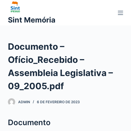
P
u
Sint Memória
l
a
r
Documento –
p
a
Ofício_Recebido –
r
a
Assembleia Legislativa –
o
c
09_2005.pdf
o
n
ADMIN
6 DE FEVEREIRO DE 2023
t
e
ú
Documento
d