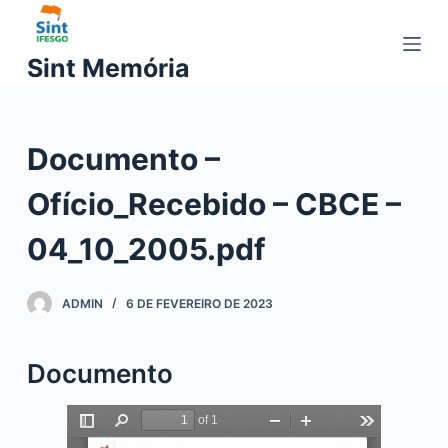
P
u
Sint Memória
l
a
r
Documento –
p
a
Ofício_Recebido – CBCE –
r
a
04_10_2005.pdf
o
c
ADMIN
6 DE FEVEREIRO DE 2023
o
n
t
Documento
e
ú
d