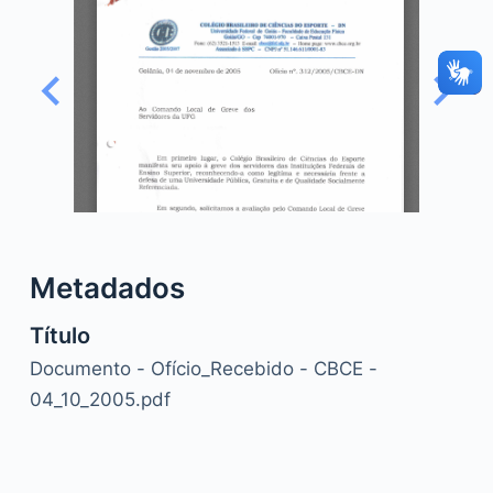
o
Metadados
Título
Documento - Ofício_Recebido - CBCE -
04_10_2005.pdf