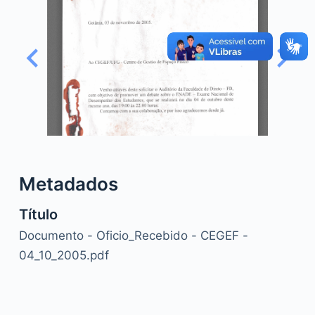
o
Metadados
Título
Documento - Oficio_Recebido - CEGEF -
04_10_2005.pdf