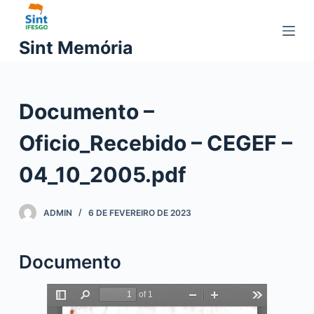
P
u
Sint Memória
l
a
r
Documento –
p
a
Oficio_Recebido – CEGEF –
r
a
04_10_2005.pdf
o
c
ADMIN
6 DE FEVEREIRO DE 2023
o
n
t
Documento
e
ú
d