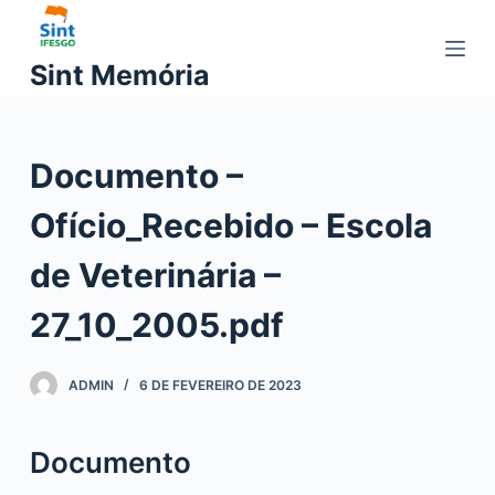
P
u
Sint Memória
l
a
r
Documento –
p
a
Ofício_Recebido – Escola
r
a
de Veterinária –
o
c
27_10_2005.pdf
o
n
ADMIN
6 DE FEVEREIRO DE 2023
t
e
ú
Documento
d