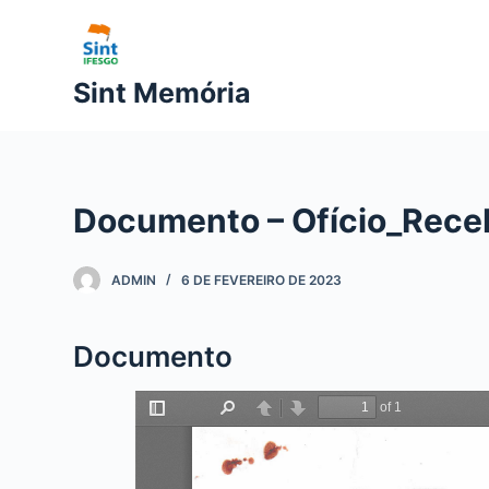
P
u
l
Sint Memória
a
r
p
a
Documento – Ofício_Receb
r
a
o
ADMIN
6 DE FEVEREIRO DE 2023
c
o
Documento
n
t
e
ú
d