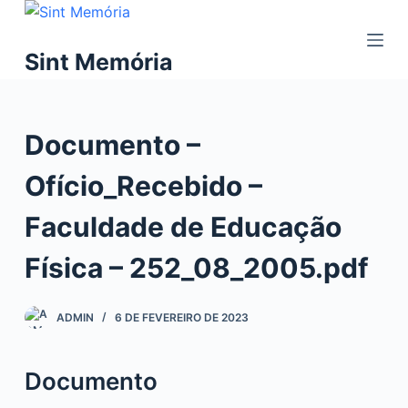
P
u
Sint Memória
l
a
r
Documento –
p
a
Ofício_Recebido –
r
a
Faculdade de Educação
o
c
Física – 252_08_2005.pdf
o
n
ADMIN
6 DE FEVEREIRO DE 2023
t
e
ú
Documento
d