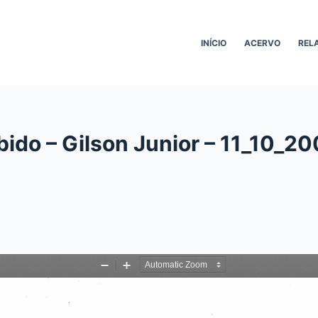
INÍCIO
ACERVO
REL
ido – Gilson Junior – 11_10_20