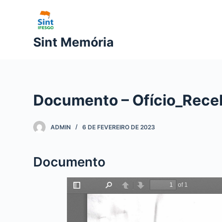
P
u
l
Sint Memória
a
r
p
a
Documento – Ofício_Receb
r
a
o
ADMIN
6 DE FEVEREIRO DE 2023
c
o
Documento
n
t
e
ú
d