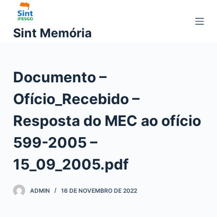
P
u
Sint Memória
l
a
r
Documento –
p
a
Ofício_Recebido –
r
a
Resposta do MEC ao ofício
o
c
599-2005 –
o
15_09_2005.pdf
n
t
e
ADMIN
16 DE NOVEMBRO DE 2022
ú
d