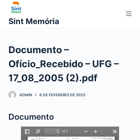
P
u
Sint Memória
l
a
r
Documento –
p
a
Ofício_Recebido – UFG –
r
a
17_08_2005 (2).pdf
o
c
ADMIN
6 DE FEVEREIRO DE 2023
o
n
t
Documento
e
ú
d