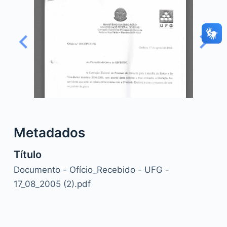
o
Metadados
Título
Documento - Ofício_Recebido - UFG -
17_08_2005 (2).pdf