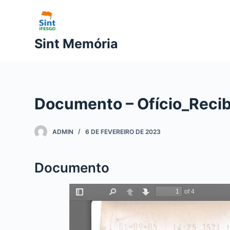
P
u
l
Sint Memória
a
r
p
a
Documento – Ofício_Recibi
r
a
o
ADMIN
6 DE FEVEREIRO DE 2023
c
o
Documento
n
t
e
ú
d