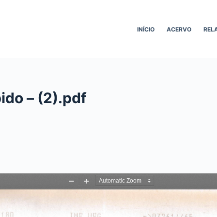
INÍCIO
ACERVO
REL
do – (2).pdf