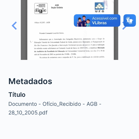
o
Metadados
Título
Documento - Ofício_Recibido - AGB -
28_10_2005.pdf