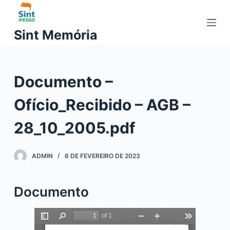
P
u
Sint Memória
l
a
r
Documento –
p
a
Ofício_Recibido – AGB –
r
a
28_10_2005.pdf
o
c
ADMIN
6 DE FEVEREIRO DE 2023
o
n
t
Documento
e
ú
d