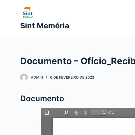
P
u
l
Sint Memória
a
r
p
a
Documento – Ofício_Recib
r
a
o
ADMIN
6 DE FEVEREIRO DE 2023
c
o
Documento
n
t
e
ú
d