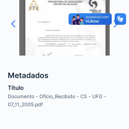
o
Metadados
Título
Documento - Ofício_Recibido - CS - UFG -
07_11_2005.pdf