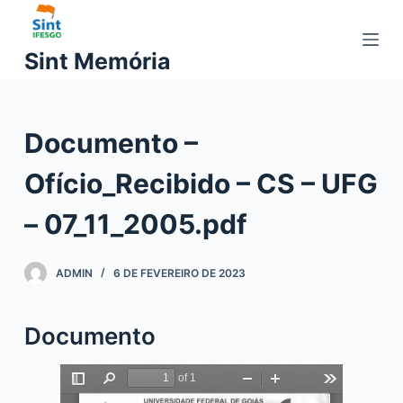
P
u
Sint Memória
l
a
r
Documento –
p
a
Ofício_Recibido – CS – UFG
r
a
– 07_11_2005.pdf
o
c
ADMIN
6 DE FEVEREIRO DE 2023
o
n
t
Documento
e
ú
d