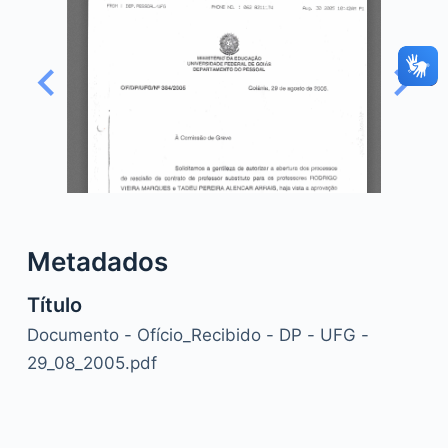
o
Metadados
Título
Documento - Ofício_Recibido - DP - UFG -
29_08_2005.pdf