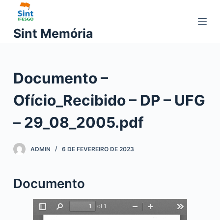
P
u
Sint Memória
l
a
r
Documento –
p
a
Ofício_Recibido – DP – UFG
r
a
– 29_08_2005.pdf
o
c
ADMIN
6 DE FEVEREIRO DE 2023
o
n
t
Documento
e
ú
d