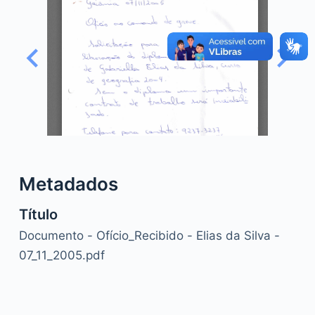
o
Metadados
Título
Documento - Ofício_Recibido - Elias da Silva -
07_11_2005.pdf