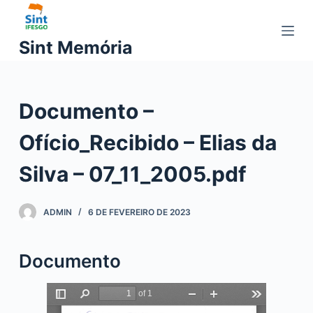
P
u
Sint Memória
l
a
r
Documento –
p
a
Ofício_Recibido – Elias da
r
a
Silva – 07_11_2005.pdf
o
c
ADMIN
6 DE FEVEREIRO DE 2023
o
n
t
Documento
e
ú
d