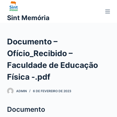
P
u
Sint Memória
l
a
r
Documento –
p
a
Ofício_Recibido –
r
a
Faculdade de Educação
o
c
Física -.pdf
o
n
ADMIN
6 DE FEVEREIRO DE 2023
t
e
ú
Documento
d