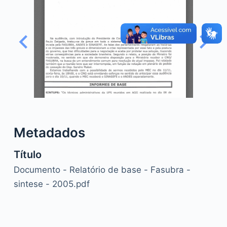
o
Metadados
Título
Documento - Relatório de base - Fasubra -
sintese - 2005.pdf