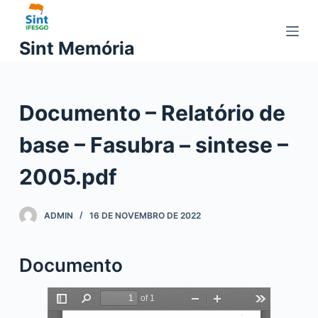
P
u
Sint Memória
l
a
r
Documento – Relatório de
p
a
base – Fasubra – sintese –
r
a
2005.pdf
o
c
ADMIN
16 DE NOVEMBRO DE 2022
o
n
t
Documento
e
ú
d