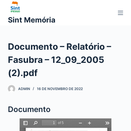
P
u
Sint Memória
l
a
r
Documento – Relatório –
p
a
Fasubra – 12_09_2005
r
a
(2).pdf
o
c
ADMIN
16 DE NOVEMBRO DE 2022
o
n
t
Documento
e
ú
d