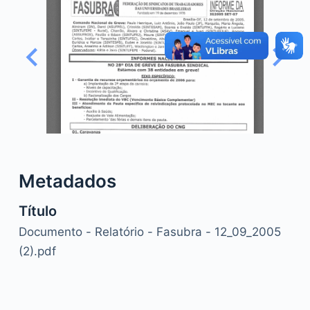
o
Metadados
Título
Documento - Relatório - Fasubra - 12_09_2005
(2).pdf