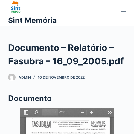
P
u
Sint Memória
l
a
r
Documento – Relatório –
p
a
Fasubra – 16_09_2005.pdf
r
a
o
ADMIN
16 DE NOVEMBRO DE 2022
c
o
Documento
n
t
e
ú
d