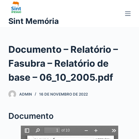
P
u
Sint Memória
l
a
r
Documento – Relatório –
p
a
Fasubra – Relatório de
r
a
base – 06_10_2005.pdf
o
c
ADMIN
16 DE NOVEMBRO DE 2022
o
n
t
Documento
e
ú
d