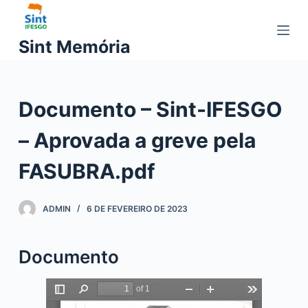
P
u
Sint Memória
l
a
r
Documento – Sint-IFESGO
p
a
– Aprovada a greve pela
r
a
FASUBRA.pdf
o
c
ADMIN
6 DE FEVEREIRO DE 2023
o
n
t
Documento
e
ú
d