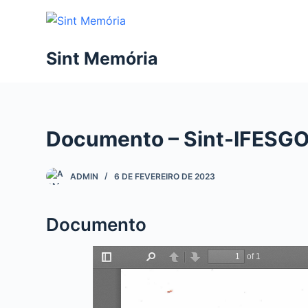
P
u
l
Sint Memória
a
r
p
a
Documento – Sint-IFESGO 
r
a
o
ADMIN
6 DE FEVEREIRO DE 2023
c
o
Documento
n
t
e
ú
d