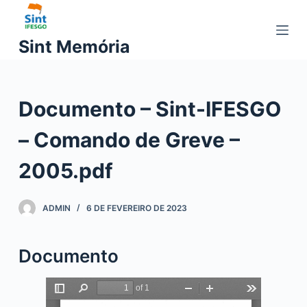
P
u
Sint Memória
l
a
r
Documento – Sint-IFESGO
p
a
– Comando de Greve –
r
a
2005.pdf
o
c
ADMIN
6 DE FEVEREIRO DE 2023
o
n
t
Documento
e
ú
d