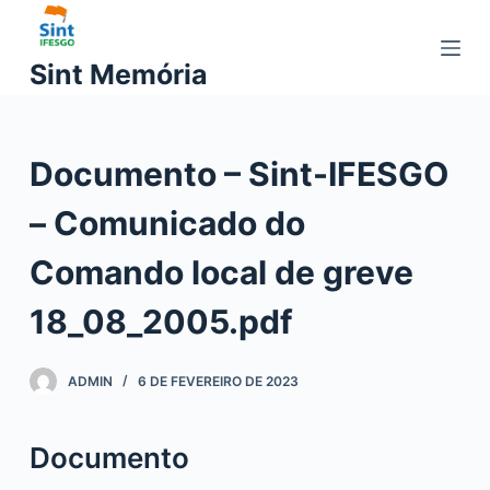
P
u
Sint Memória
l
a
r
Documento – Sint-IFESGO
p
a
– Comunicado do
r
a
Comando local de greve
o
c
18_08_2005.pdf
o
n
ADMIN
6 DE FEVEREIRO DE 2023
t
e
ú
Documento
d