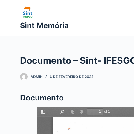
P
u
l
Sint Memória
a
r
p
a
Documento – Sint- IFESG
r
a
o
ADMIN
6 DE FEVEREIRO DE 2023
c
o
Documento
n
t
e
ú
d