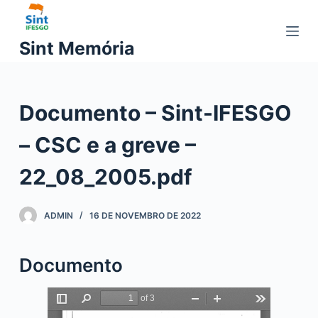
P
u
Sint Memória
l
a
r
Documento – Sint-IFESGO
p
a
– CSC e a greve –
r
a
22_08_2005.pdf
o
c
ADMIN
16 DE NOVEMBRO DE 2022
o
n
t
Documento
e
ú
d