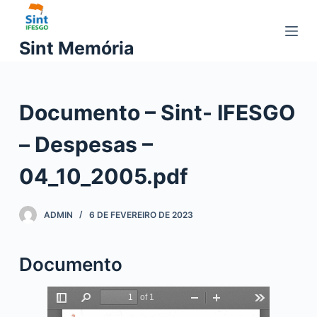
P
u
Sint Memória
l
a
r
Documento – Sint- IFESGO
p
a
– Despesas –
r
a
04_10_2005.pdf
o
c
ADMIN
6 DE FEVEREIRO DE 2023
o
n
t
Documento
e
ú
d