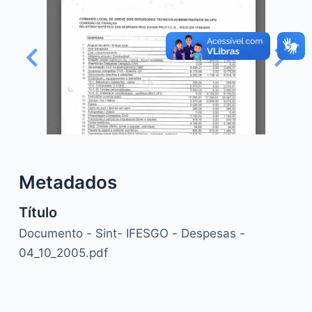
o
Metadados
Título
Documento - Sint- IFESGO - Despesas -
04_10_2005.pdf