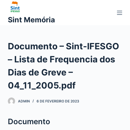
P
u
Sint Memória
l
a
r
Documento – Sint-IFESGO
p
a
– Lista de Frequencia dos
r
a
Dias de Greve –
o
c
04_11_2005.pdf
o
n
ADMIN
6 DE FEVEREIRO DE 2023
t
e
ú
Documento
d