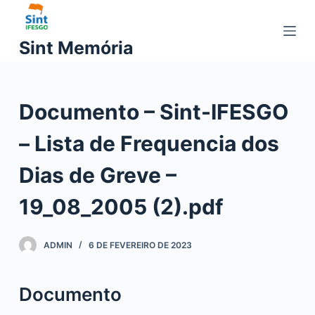
P
u
Sint Memória
l
a
r
Documento – Sint-IFESGO
p
a
– Lista de Frequencia dos
r
a
Dias de Greve –
o
c
19_08_2005 (2).pdf
o
n
ADMIN
6 DE FEVEREIRO DE 2023
t
e
ú
Documento
d