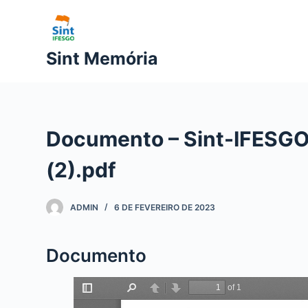
P
u
l
Sint Memória
a
r
p
a
Documento – Sint-IFESGO 
r
a
(2).pdf
o
c
ADMIN
6 DE FEVEREIRO DE 2023
o
n
t
Documento
e
ú
d