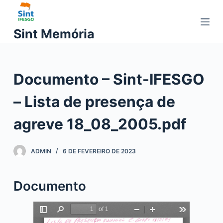
P
u
Sint Memória
l
a
r
Documento – Sint-IFESGO
p
a
– Lista de presença de
r
a
agreve 18_08_2005.pdf
o
c
ADMIN
6 DE FEVEREIRO DE 2023
o
n
t
Documento
e
ú
d