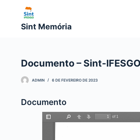
P
u
l
Sint Memória
a
r
p
a
Documento – Sint-IFESGO
r
a
o
ADMIN
6 DE FEVEREIRO DE 2023
c
o
Documento
n
t
e
ú
d