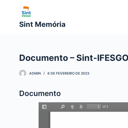
P
u
l
Sint Memória
a
r
p
a
Documento – Sint-IFESGO 
r
a
o
ADMIN
6 DE FEVEREIRO DE 2023
c
o
Documento
n
t
e
ú
d